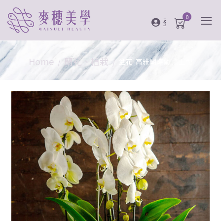
0
登入
Home
蘭花、植栽
盆花-高雅蝴蝶蘭 桌上型