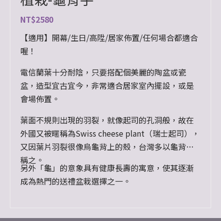
NT$
2580
【適用】開幕/生日/高陞/居家佈置/任何場合都適合
喔！
電信蘭葉十分耐陰，只要搭配個美麗的陶盆或瓷
盆，造型宜古宜今，非常適合居家室內擺設，或是
會場佈置。
葉面不規則出現的羽裂，就像起司的孔洞般，故在
外國又被暱稱為Swiss cheese plant（瑞士起司），
又因葉片羽裂很像烏龜背上的殼，台灣多以龜背竹
稱之。
另外「龜」的意象具有健康長壽的寓意，使其逐漸
成為熱門的送禮盆栽選擇之一。