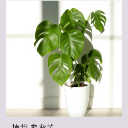
植栽-龜背芋