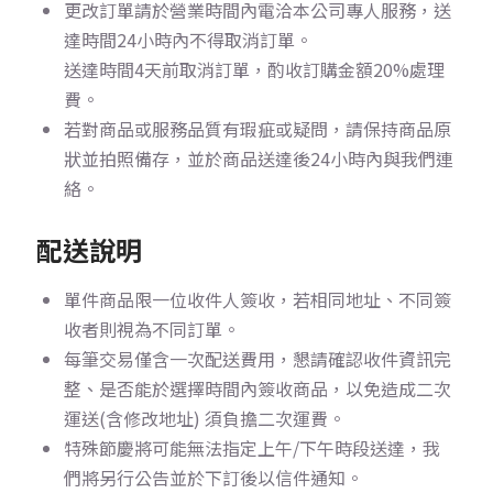
更改訂單請於營業時間內電洽本公司專人服務，送
達時間24小時內不得取消訂單。
送達時間4天前取消訂單，酌收訂購金額20%處理
費。
若對商品或服務品質有瑕疵或疑問，請保持商品原
狀並拍照備存，並於商品送達後24小時內與我們連
絡。
配送說明
單件商品限一位收件人簽收，若相同地址、不同簽
收者則視為不同訂單。
每筆交易僅含一次配送費用，懇請確認收件資訊完
整、是否能於選擇時間內簽收商品，以免造成二次
運送(含修改地址) 須負擔二次運費。
特殊節慶將可能無法指定上午/下午時段送達，我
們將另行公告並於下訂後以信件通知。