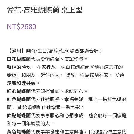
盆花-高雅蝴蝶蘭 桌上型
NT$
2680
【適用】開幕/生日/高陞/任何場合都適合喔！
白花蝴蝶蘭
代表愛情純潔、友誼珍貴。
新婚的時候， 在家裡放一株白花蝴蝶蘭就預兆這美好的
婚姻；和朋友一起住的人， 擺放一株蝴蝶蘭在家， 就預
示著和睦共處。
紅心蝴蝶蘭
代表鴻運當頭、永結同心。
紅色蝴蝶蘭
代表仕途順暢、幸福美滿，種上一株紅色蝴蝶
蘭， 能給婚姻和仕途增添一點色彩。
條點蝴蝶蘭
代表事事順心和心想事成，適合於每一個家庭
和每一個年齡段的人。
黃色蝴蝶蘭
代表事業發達和生意興隆，特別適合做生意的