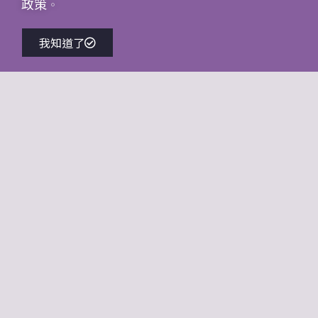
政策
。
我知道了
會場舞台佈置設計
發表會、記者會、表演藝術等舞台佈置服務
→
店面造景與櫥窗設計
空間主題陳列、景觀牆、網美拍照牆等主題設計。
→