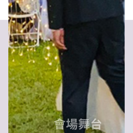
會場舞台
佈置
＃會場舞台佈置 ＃戶外活
動派對佈置 ＃生日派對佈
置 ＃尾牙春酒＃產品發表