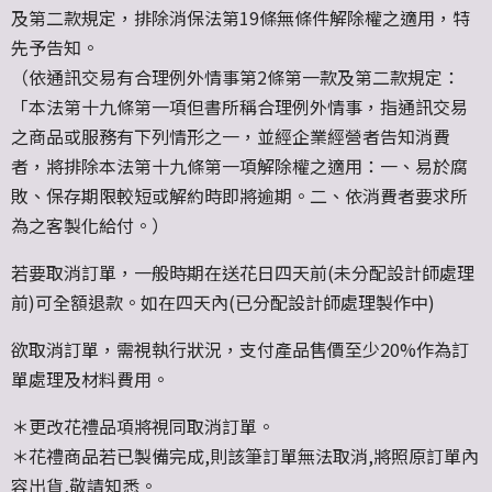
及第二款規定，排除消保法第19條無條件解除權之適用，特
先予告知。
（依通訊交易有合理例外情事第2條第一款及第二款規定：
「本法第十九條第一項但書所稱合理例外情事，指通訊交易
之商品或服務有下列情形之一，並經企業經營者告知消費
者，將排除本法第十九條第一項解除權之適用：一、易於腐
敗、保存期限較短或解約時即將逾期。二、依消費者要求所
為之客製化給付。）
若要取消訂單，一般時期在送花日四天前(未分配設計師處理
前)可全額退款。如在四天內(已分配設計師處理製作中)
欲取消訂單，需視執行狀況，支付產品售價至少20%作為訂
單處理及材料費用。
＊更改花禮品項將視同取消訂單。
＊花禮商品若已製備完成,則該筆訂單無法取消,將照原訂單內
容出貨,敬請知悉。