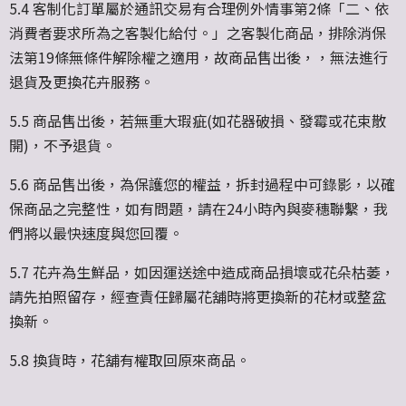
5.4 客制化訂單屬於通訊交易有合理例外情事第2條「二、依
消費者要求所為之客製化給付。」之客
製化商品，排除消保
法第19條無條件解除權之適用，故商品售出後，，無法進行
退貨及更換花卉
服務。
5.5 商品售出後，若無重大瑕疵(如花器破損、發霉或花束散
開)，不予退貨。
5.6 商品售出後，為保護您的權益，拆封過程中可錄影，以確
保商品之完整性，如有問題，請在24
小時內與麥穗聯繫，我
們將以最快速度與您回覆。
5.7 花卉為生鮮品，如因運送途中造成商品損壞或花朵枯萎，
請先拍照留存，經查責任歸屬花舖時將
更換新的花材或整盆
換新。
5.8 換貨時，花舖有權取回原來商品。