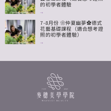
的初學者體驗
→
7-8月份 ❀仲夏幽夢✿德式
花藝基礎課程（適合想考證
照的初學者體驗）
→