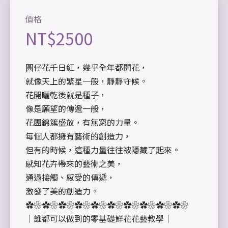
價格
NT$
2500
圓仔花千日紅，幾乎全年都開花，
就像天上的繁星一般，靜靜守候。
花開曬乾後就是種子，
像是願望的傳遞一般，
花團錦簇盛放，有無窮的力量。
每個人都擁有藝術的創造力，
但有的時候，這種力量往往被隱藏了起來。
感知花卉帶來的藝術之美，
通過接觸、感受的傳遞，
激發了美的創造力。
✿❀✿❀✿❀✿❀✿❀✿❀✿❀✿❀✿❀✿❀
｜誰都可以做到的零基礎鮮花花藝教學｜