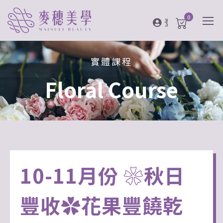
0
登入
實體課程
Floral Course
10-11月份 ❀秋日
豐收✿花果豐饒乾