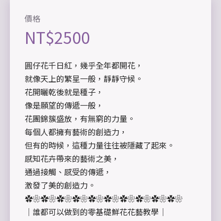
價格
NT$
2500
圓仔花千日紅，幾乎全年都開花，
就像天上的繁星一般，靜靜守候。
花開曬乾後就是種子，
像是願望的傳遞一般，
花團錦簇盛放，有無窮的力量。
每個人都擁有藝術的創造力，
但有的時候，這種力量往往被隱藏了起來。
感知花卉帶來的藝術之美，
通過接觸、感受的傳遞，
激發了美的創造力。
✿❀✿❀✿❀✿❀✿❀✿❀✿❀✿❀✿❀✿❀
｜誰都可以做到的零基礎鮮花花藝教學｜