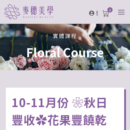
0
登入
實體課程
Floral Course
10-11月份 ❀秋日
豐收✿花果豐饒乾