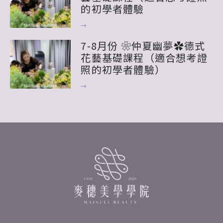
的初學者體驗
→
7-8月份 ❀仲夏幽夢✿德式
花藝基礎課程（適合想考證
照的初學者體驗）
→