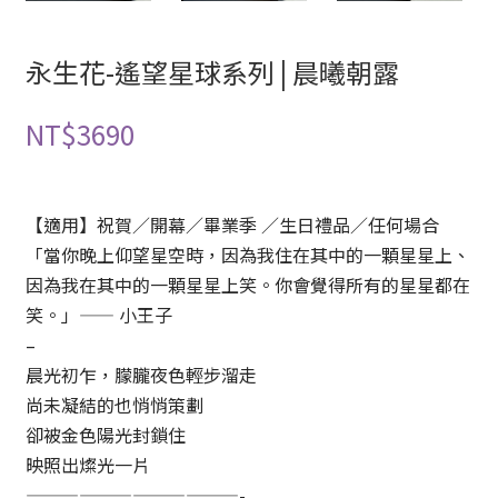
永生花-遙望星球系列 | 晨曦朝露
NT$
3690
【適用】祝賀／開幕／畢業季 ／生日禮品／任何場合
「當你晚上仰望星空時，因為我住在其中的一顆星星上、
因為我在其中的一顆星星上笑。你會覺得所有的星星都在
笑。」—— 小王子
–
晨光初乍，朦朧夜色輕步溜走
尚未凝結的也悄悄策劃
卻被金色陽光封鎖住
映照出燦光一片
————————————-