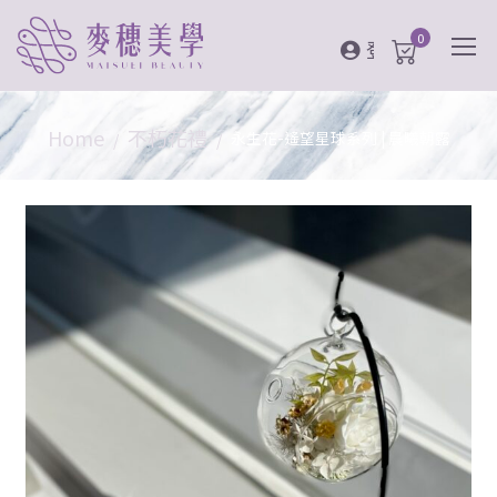
0
登入
Home
不朽花禮
永生花-遙望星球系列 | 晨曦朝露