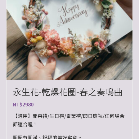
永生花-乾燥花圈-春之奏鳴曲
NT$
2980
【適用】開幕禮/生日禮/畢業禮/節日慶祝/任何場合
都適合喔！
圓圈有圓滿、祝福的美好寓意。