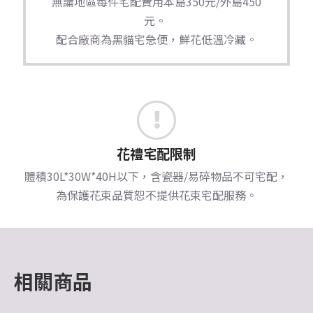
無論地區每件宅配費用本島350元/外島450
元。
配合廠商為黑貓宅急便，鮮花低溫冷藏。
花禮宅配限制
體積30L*30W*40H以下，含瓷器/易碎物品不可宅配，
為保護花束品質恕不提供花束宅配服務。
相關商品