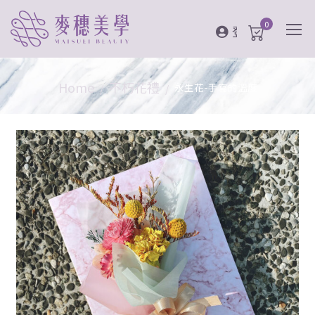
0
登入
Home
不朽花禮
永生花-手寫的溫度