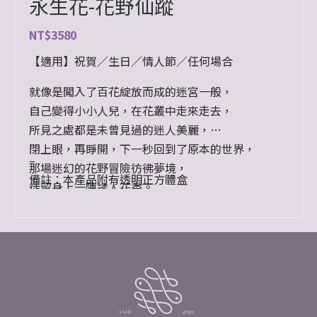
永生花-花野仙蹤
NT$
3580
【適用】祝賀／生日／情人節／任何場合
就像是闖入了百花綻放而成的迷宮一般，
自己變得小小人兒，在花叢中走來走去，
所見之處都是未曾見過的迷人美麗，
閉上眼，再睜開，下一秒回到了原本的世界，
–
那場迷幻的花野冒險彷彿夢境，
備註：本產品附有透明正方體盒
徒留身上一陣誘人花香。