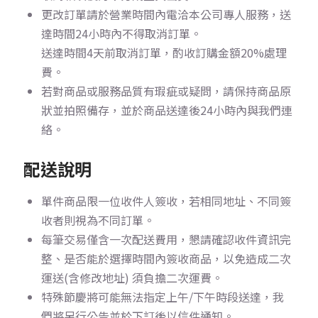
更改訂單請於營業時間內電洽本公司專人服務，送
達時間24小時內不得取消訂單。
送達時間4天前取消訂單，酌收訂購金額20%處理
費。
若對商品或服務品質有瑕疵或疑問，請保持商品原
狀並拍照備存，並於商品送達後24小時內與我們連
絡。
配送說明
單件商品限一位收件人簽收，若相同地址、不同簽
收者則視為不同訂單。
每筆交易僅含一次配送費用，懇請確認收件資訊完
整、是否能於選擇時間內簽收商品，以免造成二次
運送(含修改地址) 須負擔二次運費。
特殊節慶將可能無法指定上午/下午時段送達，我
們將另行公告並於下訂後以信件通知。