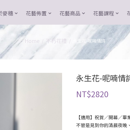
於麥穗
花藝佈置
花藝商品
花藝課程
Home
不朽花禮
永生花-呢喃情詩
永生花-呢喃情
NT$
2820
【適用】祝賀／開幕／畢
不管是見到你的清晨夜晚