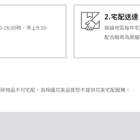
2.宅配送達
6:00時、早上9:30-
無論地區每件宅配
配合廠商為黑貓
瓷器/易碎物品不可宅配，為保護花束品質恕不提供花束宅配服務。