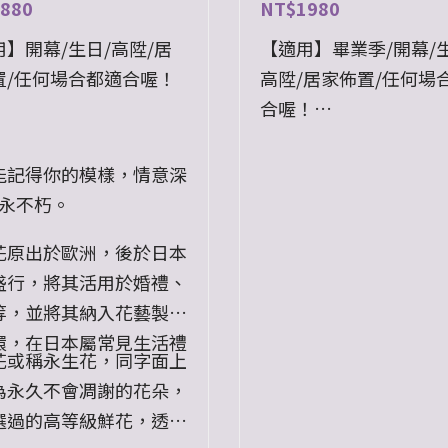
880
NT$
1980
】開幕/生日/高陞/居
【適用】畢業季/開幕/生
置/任何場合都適合喔！
高陞/居家佈置/任何場
合喔！
清新白清新綠加索拉花
自己喜愛的精油，讓清
能記得你的模樣，情意深
充滿在環境中
雋永不朽。
用大自然的氣息放鬆心
花原出於歐洲，後於日本
吧
盛行，將其活用於婚禮、
等，並將其納入花藝製作
環，在日本屬常見生活禮
花或稱永生花，同字面上
為永久不會凋謝的花朵，
選過的高等級鮮花，透過