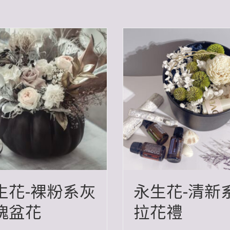
生花-裸粉系灰
永生花-清新
瑰盆花
拉花禮