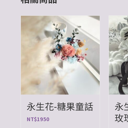
永生花-糖果童話
永
玫
NT$
1950