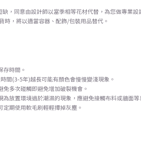
短缺，同意由設計師以當季相等花材代替，為您做專業設
缺貨時，將以適當容器、配飾/包裝用品替代。
保存時間。
時間(3-5年)越長可能有顏色會慢慢變淺現象。
避免多次碰觸即避免增加破裂機會。
現為放置環境過於潮濕的現象，應避免接觸布料或牆面等
可定期使用軟毛刷輕輕撢掉灰塵。