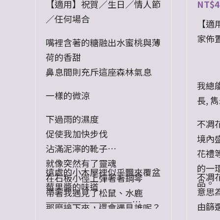
【適用】祝賀／生日／情人節
NT$
4
／任何場合
【適用
家佈
嘴裡含著的糖融出水蜜桃與薄
荷的香甜
鼻息間則充斥這座森林氣息
我總
一樣的微涼
長, 
下過雨的濕度
不凋
促使我加快步伐
境內
沾滿泥濘的靴子
花禮
就像突然有了靈魂
的一
遠處的小木屋裡似乎飄來覆盆
不凋
在石板小徑上彈著著鋼琴
品。
莓果醬的味道
意思
帶著我遇見了松鼠、水鹿
————————————
由篩
那麼接下來，還會遇見誰呢？
使用花材：乾燥花、永生花