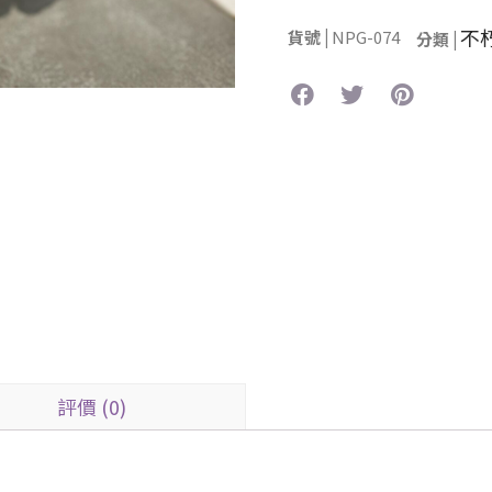
不
貨號 |
NPG-074
分類 |
評價 (0)