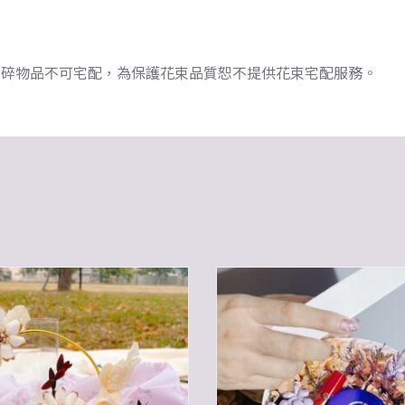
瓷器/易碎物品不可宅配，為保護花束品質恕不提供花束宅配服務。