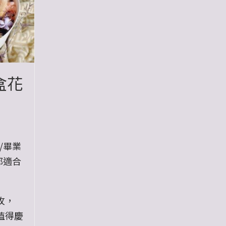
盒花
/畢業
都適合
玫，
值得慶