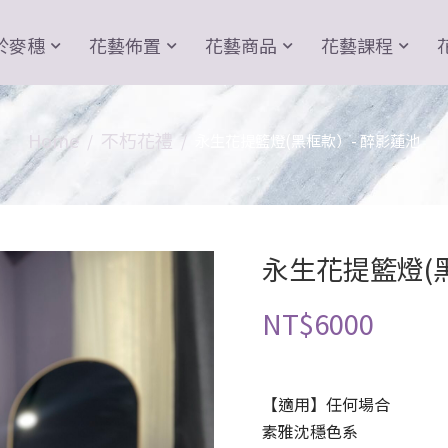
於麥穗
花藝佈置
花藝商品
花藝課程
Home
不朽花禮
永生花提籃燈(黑框款）- 醉影蓮池
永生花提籃燈(
NT$
6000
【適用】任何場合
素雅沈穩色系