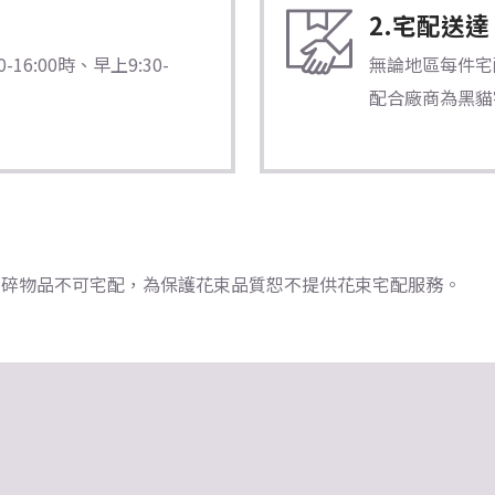
2.宅配送達
6:00時、早上9:30-
無論地區每件宅配
配合廠商為黑貓
瓷器/易碎物品不可宅配，為保護花束品質恕不提供花束宅配服務。