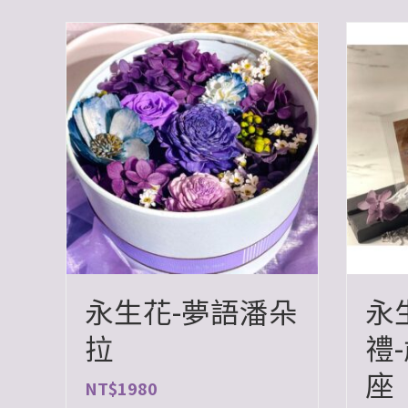
永生花-夢語潘朵
永
拉
禮
座
NT$
1980