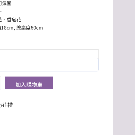
間氛圍
—
花、香皂花
8cm, 總高度60cm
加入購物車
朽花禮