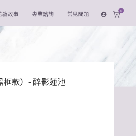
0
花藝故事
專業諮詢
常見問題
登入
黑框款）- 醉影蓮池