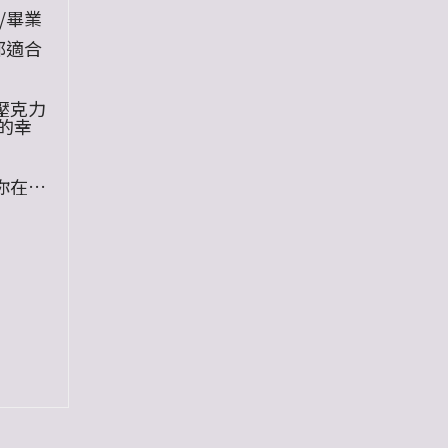
/畢業
都適合
壓克力
的幸
你在乎
好
『我愛
自己的
他吧！