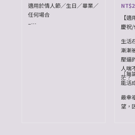
適用於情人節／生日／畢業／
NT$
2
任何場合
【適
–
慶祝
午夜夢境中，總是有只白色禮
生活
物盒出現在夢裡，
漸漸
與神話裡打開會帶來災難的潘
壓逼
朵拉不同，
人喘
這裡面只有紫色的夢幻、優
「無
茫？
雅、神秘感，
能活
以及，每晚都能嗅到的不同芬
芳。
最幸
–
望，
備註：可滴精油在裡面，讓夢
語潘朵拉綻放屬於你的味道