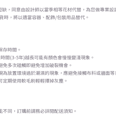
短缺，同意由設計師以當季相等花材代替，為您做專業設
缺貨時，將以適當容器、配飾/包裝用品替代。
保存時間。
時間(3-5年)越長可能有顏色會慢慢變淺現象。
避免多次碰觸即避免增加破裂機會。
現為放置環境過於潮濕的現象，應避免接觸布料或牆面等
可定期使用軟毛刷輕輕撢掉灰塵。
能不同，訂購前請務必詳閱配送須知。