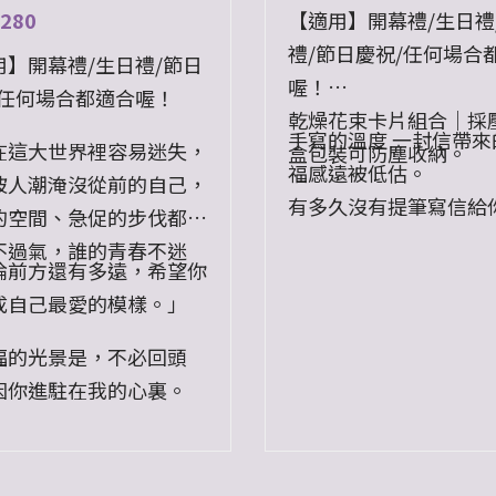
280
【適用】開幕禮/生日禮
禮/節日慶祝/任何場合
用】開幕禮/生日禮/節日
喔！
/任何場合都適合喔！
乾燥花束卡片組合｜採
手寫的溫度 一封信帶來
在這大世界裡容易迷失，
盒包裝可防塵收納。
福感遠被低估。
被人潮淹沒從前的自己，
有多久沒有提筆寫信給
的空間、急促的步伐都讓
的人了呢？
不過氣，誰的青春不迷
論前方還有多遠，希望你
也許是簡短的一句『你
成自己最愛的模樣。」
嗎？』
抑或是那句絕口不提的
福的光景是，不必回頭
你』
因你進駐在我的心裏。
將那些不善言語用屬於
方式傳遞給那個你愛的