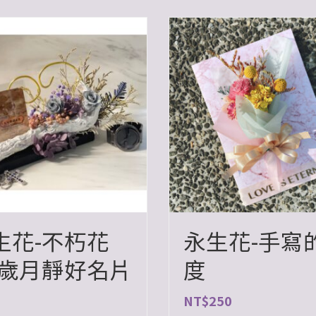
生花-不朽花
永生花-手寫
-歲月靜好名片
度
NT$
250