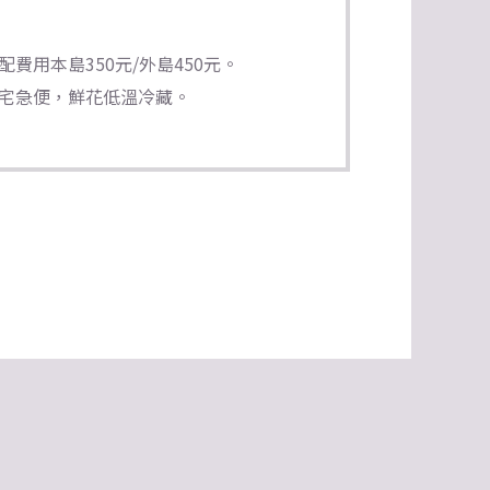
費用本島350元/外島450元。
宅急便，鮮花低溫冷藏。