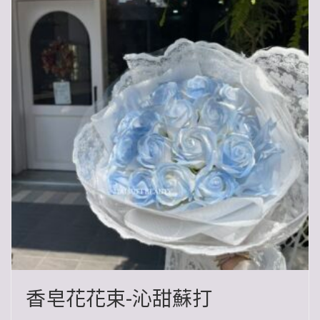
香皂花花束- 沁甜 蘇打