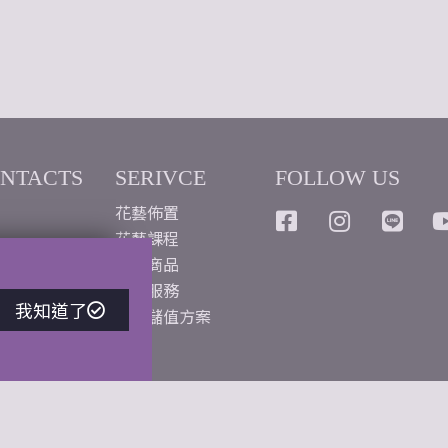
ONTACTS
SERIVCE
FOLLOW US
花藝佈置
花藝課程
love@
花藝商品
週花服務
我知道了
藝企業社
企業儲值方案
一路558號
eserved.