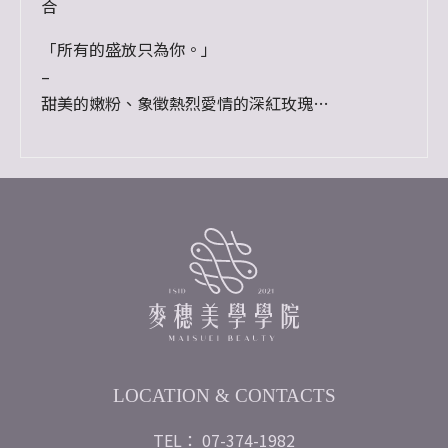
合
「所有的盛放只為你。」
–
甜美的嫩粉、象徵熱烈愛情的深紅玫瑰
與百花爭相綻放
盛開了燦爛的此刻，從此到永遠。
————————————
此商品為客製款，可指定色系，由花藝老師設計
使用花材：乾燥花、永生花
外圈直徑約25cm
LOCATION & CONTACTS
TEL： 07-374-1982