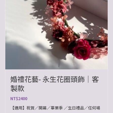
婚禮花藝- 永生花圈頭飾｜客
製款
NT$
2400
【適用】祝賀／開幕／畢業季 ／生日禮品／任何場