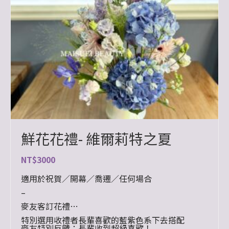
鮮花花禮- 維爾莉特之夏
NT$
3000
適用於祝賀／開幕／喬遷／任何場合
–
麥友客訂花禮
特別選用收禮者長輩喜歡的藍紫色系下去搭配
麥友特別反饋：長輩收到超級喜歡！