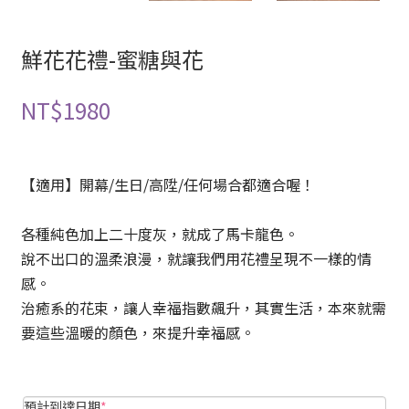
鮮花花禮-蜜糖與花
NT$
1980
【適用】開幕/生日/高陞/任何場合都適合喔！
各種純色加上二十度灰，就成了馬卡龍色。
說不出口的溫柔浪漫，就讓我們用花禮呈現不一樣的情
感。
治癒系的花束，讓人幸福指數飆升，其實生活，本來就需
要這些溫暖的顏色，來提升幸福感。
預計到達日期
*