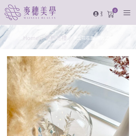
0
登入
Home
不朽花禮
永生花花盅-陽光正好