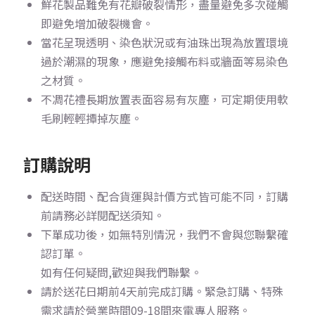
鮮花製品難免有花瓣破裂情形，盡量避免多次碰觸
即避免增加破裂機會。
當花呈現透明、染色狀況或有油珠出現為放置環境
過於潮濕的現象，應避免接觸布料或牆面等易染色
之材質。
不凋花禮長期放置表面容易有灰塵，可定期使用軟
毛刷輕輕撢掉灰塵。
訂購說明
配送時間、配合貨運與計價方式皆可能不同，訂購
前請務必詳閱配送須知。
下單成功後，如無特別情況，我們不會與您聯繫確
認訂單。
如有任何疑問,歡迎與我們聯繫。
請於送花日期前4天前完成訂購。
緊急訂購、特殊
需求請於營業時間09-18間來電專人服務。