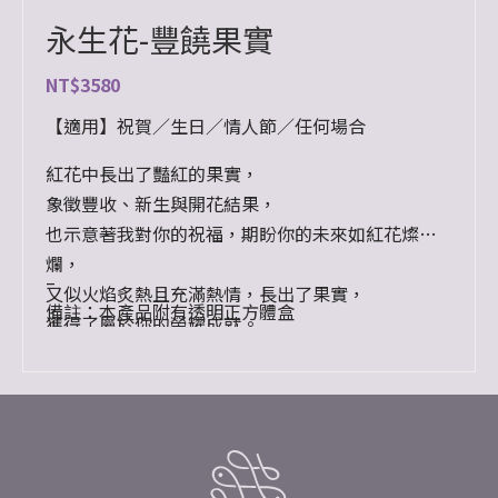
永生花-豐饒果實
NT$
3580
【適用】祝賀／生日／情人節／任何場合
紅花中長出了豔紅的果實，
象徵豐收、新生與開花結果，
也示意著我對你的祝福，期盼你的未來如紅花燦
爛，
–
又似火焰炙熱且充滿熱情，長出了果實，
備註：本產品附有透明正方體盒
獲得了屬於你的榮耀成就。