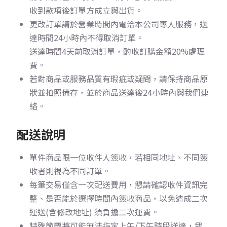
收到款項後訂單方成立與出貨。
更改訂單請於營業時間內電洽本公司專人服務，送
達時間24小時內不得取消訂單。
送達時間4天前取消訂單，酌收訂購金額20%處理
費。
若對商品或服務品質有瑕疵或疑問，請保持商品原
狀並拍照備存，並於商品送達後24小時內與我們連
絡。
配送說明
單件商品限一位收件人簽收，若相同地址、不同簽
收者則視為不同訂單。
每筆交易僅含一次配送費用，懇請確認收件資訊完
整、是否能於選擇時間內簽收商品，以免造成二次
運送(含修改地址) 須負擔二次運費。
特殊節慶將可能無法指定上午/下午時段送達，我