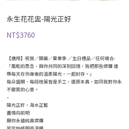
永生花花盅-陽光正好
NT$
3760
【適用】祝賀／開幕／畢業季 ／生日禮品／任何場合-
「風乾的思念、與你共同的深刻回憶，我把那些燦爛 連
帶每天在你身後的溫柔陽光，一起封存。」
每朵盛開、每段枝葉皆是手工，還原本真，如同我對你永
不變質的心意。
–
陽光正好，海水正藍
盡情向前吧
願你永遠純真燦爛
笑容始終明亮溫暖