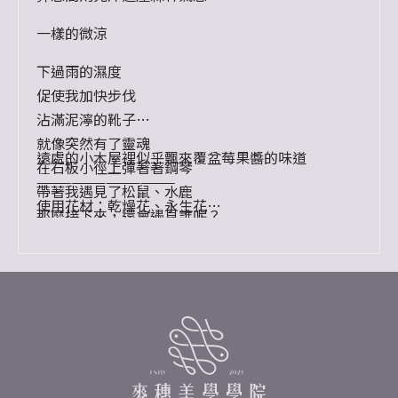
一樣的微涼
下過雨的濕度
促使我加快步伐
沾滿泥濘的靴子
就像突然有了靈魂
遠處的小木屋裡似乎飄來覆盆莓果醬的味道
在石板小徑上彈著著鋼琴
————————————
帶著我遇見了松鼠、水鹿
使用花材：乾燥花、永生花
那麼接下來，還會遇見誰呢？
尺寸：總高24cm
底座：長8.5cm,寬8.5cm