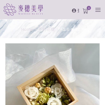
0
登入
Home
不朽花禮
永生花-茉綠之夏