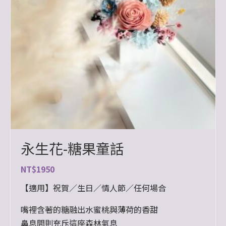
永生花-糖果童話
NT$
1950
【適用】祝賀／生日／情人節／任何場合
嘴裡含著的糖融出水蜜桃與薄荷的香甜
鼻息間則充斥這座森林氣息