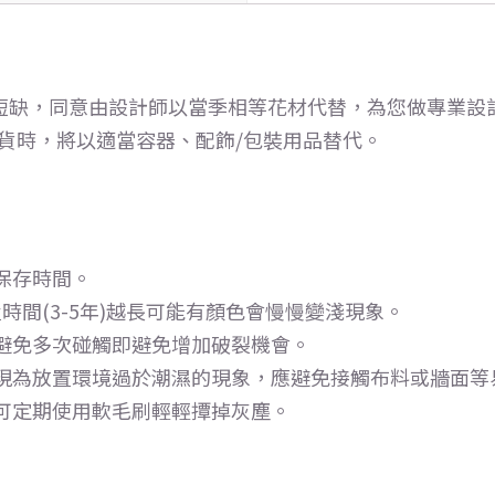
短缺，同意由設計師以當季相等花材代替，為您做專業設
缺貨時，將以適當容器、配飾/包裝用品替代。
保存時間。
時間(3-5年)越長可能有顏色會慢慢變淺現象。
避免多次碰觸即避免增加破裂機會。
現為放置環境過於潮濕的現象，應避免接觸布料或牆面等
可定期使用軟毛刷輕輕撢掉灰塵。