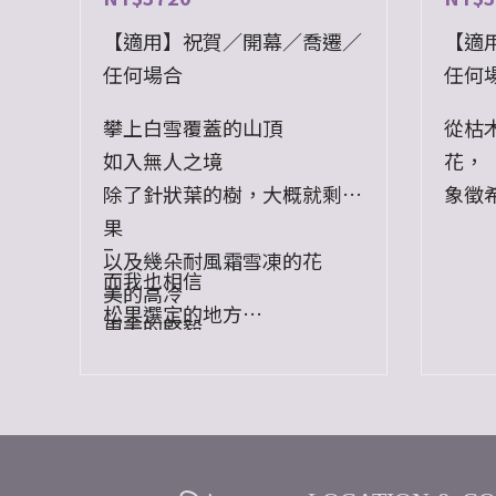
【適用】祝賀／開幕／喬遷／
【適
任何場合
任何
攀上白雪覆蓋的山頂
從枯
如入無人之境
花，
除了針狀葉的樹，大概就剩松
象徵
果
對你
–
以及幾朵耐風霜雪凍的花
願你
而我也相信
美的高冷
像百
松果選定的地方
更美的堅毅
美麗
必能長出堅勁不催的參天松
–
樹。
備註
————————————
盒
使用花材：乾燥花、永生花
尺寸：最大直徑32cm,高