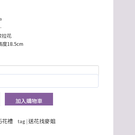
中
—
索拉花
度18.5cm
加入購物車
朽花禮
送花找麥姐
tag |