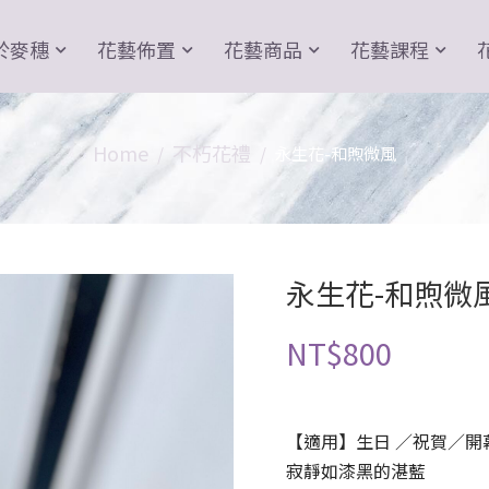
於麥穗
花藝佈置
花藝商品
花藝課程
Home
不朽花禮
永生花-和煦微風
永生花-和煦微
NT$
800
【適用】生日 ／祝賀／開
寂靜如漆黑的湛藍