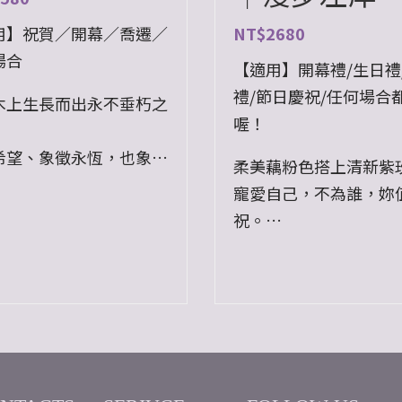
用】祝賀／開幕／喬遷／
NT$
2680
場合
【適用】開幕禮/生日禮
禮/節日慶祝/任何場合
木上生長而出永不垂朽之
喔！
希望、象徵永恆，也象徵
柔美藕粉色搭上清新紫
的祝福，
寵愛自己，不為誰，妳
在遇見每個困境時，都能
祝。
花重生一樣，
彷彿漫步於左岸，優雅
綻放，奪目耀人。
倫比。
：本產品附有透明正方體