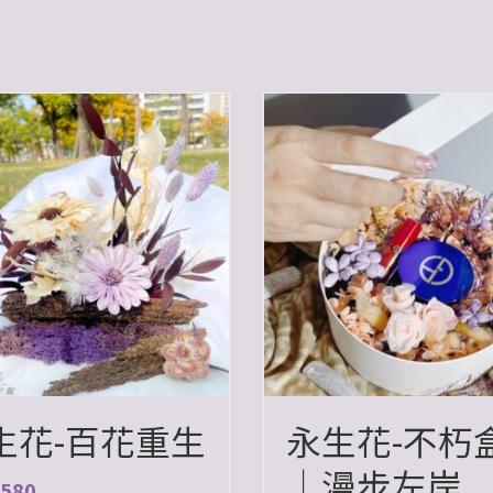
生花-百花重生
永生花-不朽
｜漫步左岸
580