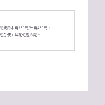
費用本島350元/外島450元。
宅急便，鮮花低溫冷藏。