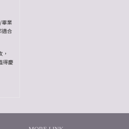
/畢業
都適合
玫，
值得慶
得無與
MORE LINK