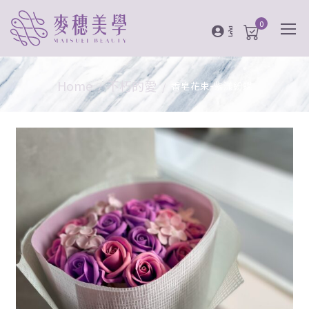
0
登入
Home
不朽的愛
香皂花束-紫漾紛蝶