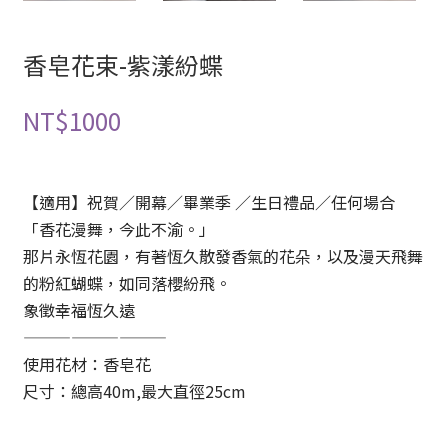
香皂花束-紫漾紛蝶
NT$
1000
【適用】祝賀／開幕／畢業季 ／生日禮品／任何場合
「香花漫舞，今此不渝。」
那片永恆花園，有著恆久散發香氣的花朵，以及漫天飛舞
的粉紅蝴蝶，如同落櫻紛飛。
象徵幸福恆久遠
—————————
使用花材：香皂花
尺寸：總高40m,最大直徑25cm