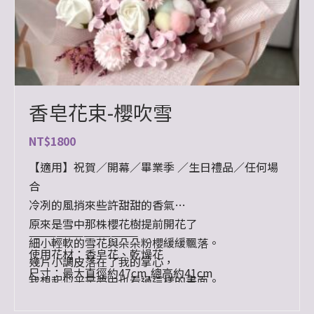
香皂花束-櫻吹雪
NT$
1800
【適用】祝賀／開幕／畢業季 ／生日禮品／任何場
合
冷冽的風捎來些許甜甜的香氣
原來是雪中那株櫻花樹提前開花了
————————————
細小輕軟的雪花與朵朵粉櫻緩緩飄落。
使用花材：香皂花、乾燥花
幾片小調皮落在了我的掌心，
尺寸：最大直徑約47cm,總高約41cm
我想起似乎是夢中也看過這樣的畫面。