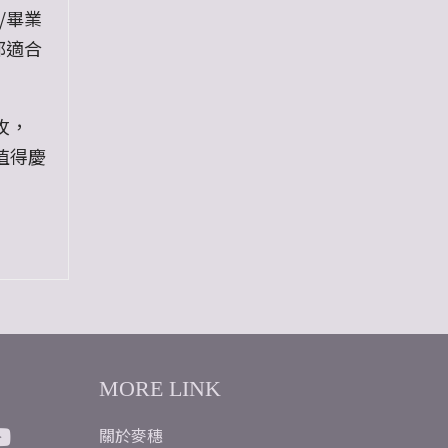
/畢業
都適合
玫，
值得慶
得無與
MORE LINK
關於麥穗