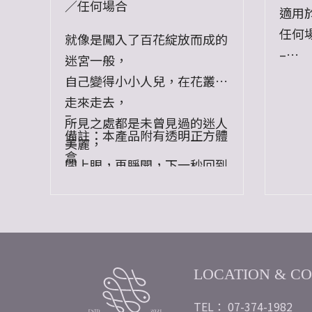
／任何場合
適用
任何
就像是闖入了百花綻放而成的
–
迷宮一般，
午夜
自己變得小小人兒，在花叢中
物盒
走來走去，
–
與神
所見之處都是未曾見過的迷人
備註：本產品附有透明正方體
朵拉
美麗，
盒
這裡
閉上眼，再睜開，下一秒回到
雅、
了原本的世界，
以及
那場迷幻的花野冒險彷彿夢
芳。
境，
–
徒留身上一陣誘人花香。
備註
LOCATION & C
語潘
TEL： 07-374-1982