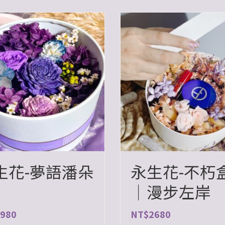
生花-夢語潘朵
永生花-不朽
｜漫步左岸
980
NT$
2680