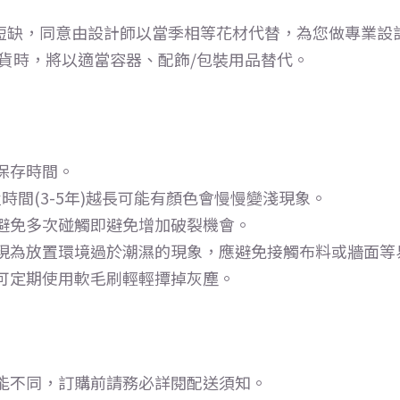
短缺，同意由設計師以當季相等花材代替，為您做專業設
缺貨時，將以適當容器、配飾/包裝用品替代。
保存時間。
時間(3-5年)越長可能有顏色會慢慢變淺現象。
避免多次碰觸即避免增加破裂機會。
現為放置環境過於潮濕的現象，應避免接觸布料或牆面等
可定期使用軟毛刷輕輕撢掉灰塵。
能不同，訂購前請務必詳閱配送須知。