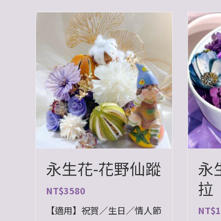
永生花-花野仙蹤
永
拉
NT$
3580
【適用】祝賀／生日／情人節
NT$
1