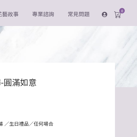
0
花藝故事
專業諮詢
常見問題
登入
-圓滿如意
幕 ／生日禮品／任何場合