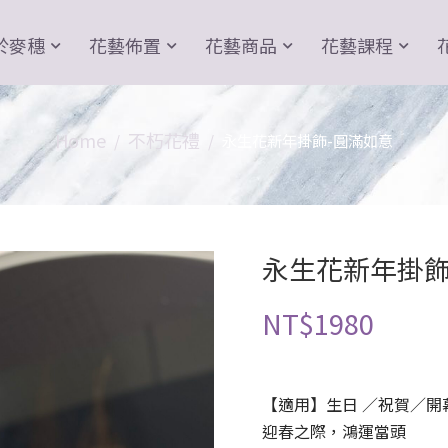
於麥穗
花藝佈置
花藝商品
花藝課程
Home
不朽花禮
永生花新年掛飾-圓滿如意
永生花新年掛飾
NT$
1980
【適用】生日 ／祝賀／開
迎春之際，鴻運當頭