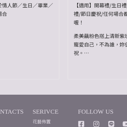
於情人節／生日／畢業／
【適用】開幕禮/生日禮
場合
禮/節日慶祝/任何場合
喔！
夢境中，總是有只白色禮
柔美藕粉色搭上清新紫
出現在夢裡，
寵愛自己，不為誰，妳
話裡打開會帶來災難的潘
祝。
不同，
彷彿漫步於左岸，優雅
面只有紫色的夢幻、優
倫比。
神秘感，
，每晚都能嗅到的不同芬
：可滴精油在裡面，讓夢
ONTACTS
SERIVCE
FOLLOW US
朵拉綻放屬於你的味道
花藝佈置