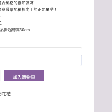
適合風格的春節裝飾
潛意識增加積極向上的正能量喲！
—
花
品掛起總高30cm
加入購物車
朽花禮