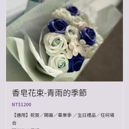
香皂花束-青雨的季節
NT$
1200
【適用】祝賀／開幕／畢業季 ／生日禮品／任何場
合