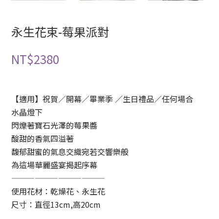
永生花束-莓果派對
NT$
2380
【適用】祝賀／開幕／畢業季 ／生日禮品／任何場合
水晶燈下
閃爍著寶石光澤的莓果醬
酸甜的香氣四溢著
馥郁甜蜜的氣息交織宛若交響樂般
為這場華麗盛宴揭起序幕
————————————
使用花材：乾燥花、永生花
尺寸：直徑13cm,高20cm