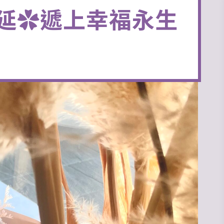
甜蔓延✿遞上幸福永生