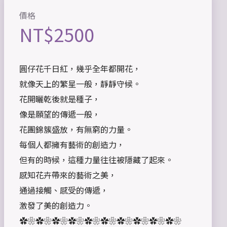
價格
NT$
2500
圓仔花千日紅，幾乎全年都開花，
就像天上的繁星一般，靜靜守候。
花開曬乾後就是種子，
像是願望的傳遞一般，
花團錦簇盛放，有無窮的力量。
每個人都擁有藝術的創造力，
但有的時候，這種力量往往被隱藏了起來。
感知花卉帶來的藝術之美，
通過接觸、感受的傳遞，
激發了美的創造力。
✿❀✿❀✿❀✿❀✿❀✿❀✿❀✿❀✿❀✿❀