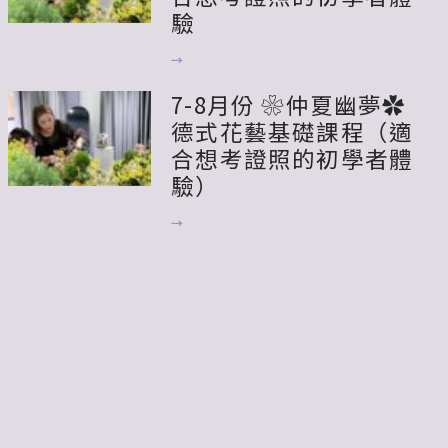
驗
→
7-8月份 ❀仲夏幽夢✿
德式花藝基礎課程（適
合想考證照的初學者體
驗）
→