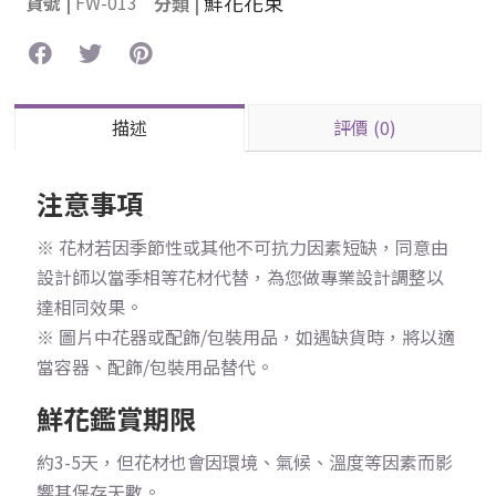
鮮花花束
貨號 |
FW-013
分類 |
描述
評價 (0)
注意事項
※ 花材若因季節性或其他不可抗力因素短缺，同意由
設計師以當季相等花材代替，為您做專業設計調整以
達相同效果。
※ 圖片中花器或配飾/包裝用品，如遇缺貨時，將以適
當容器、配飾/包裝用品替代。
鮮花鑑賞期限
約3-5天，但花材也會因環境、氣候、溫度等因素而影
響其保存天數。