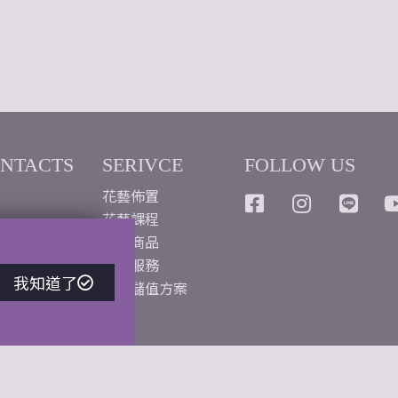
ONTACTS
SERIVCE
FOLLOW US
花藝佈置
花藝課程
love@
花藝商品
週花服務
我知道了
藝企業社
企業儲值方案
一路558號