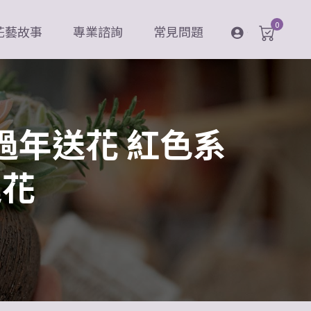
0
花藝故事
專業諮詢
常見問題
登入
過年送花 紅色系
運花