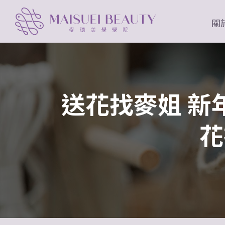
關
送花找麥姐 新
花