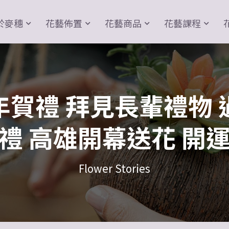
於麥穗
花藝佈置
花藝商品
花藝課程
年賀禮 拜見長輩禮物 
禮 高雄開幕送花 開
Flower Stories