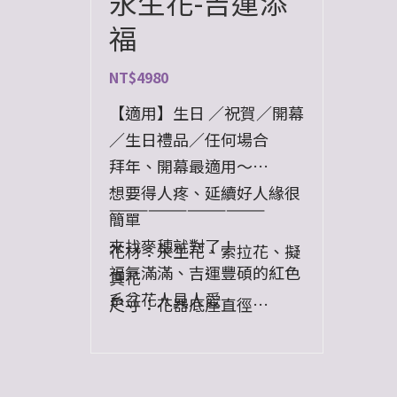
永生花-吉運添
福
NT$
4980
【適用】生日 ／祝賀／開幕
／生日禮品／任何場合
拜年、開幕最適用～
想要得人疼、延續好人緣很
————————————
簡單
來找麥穗就對了！
花材：永生花、索拉花、擬
福氣滿滿、吉運豐碩的紅色
真花
系盆花人見人愛
尺寸：花器底座直徑
只怕送出去後也想在自己家
15cm。總高度約38cm，最
裡擺一個～～
寬處直徑約43cm