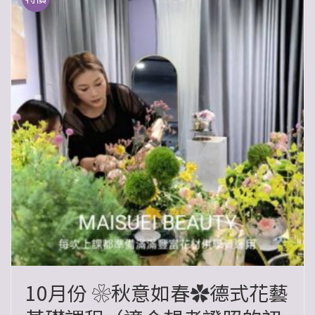
10月份 ❀秋意如春✿德式花藝