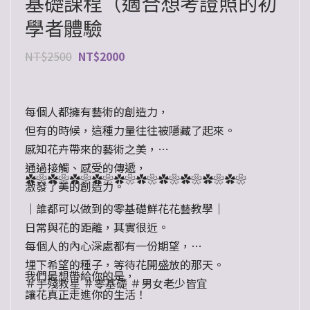
基礎課程（適合想考證照的初
學者體驗
NT$
2500
NT$
2000
每個人都擁有藝術的創造力，
但有的時候，這種力量往往被隱藏了起來。
感知花卉帶來的藝術之美，
通過接觸、感受的傳遞，
✿❀✿❀✿❀✿❀✿❀✿❀✿❀✿❀✿❀✿❀
激發了美的創造力。
｜誰都可以做到的零基礎鮮花花藝教學｜
日常與花的距離，其實很近。
每個人的內心深處都有一份期望，
埋下希望的種子，等待花開盛放的那天。
我們最想帶給你的是，
＃手殘救星 ＃零基礎 ＃男女老少皆宜
讓花真正走進你的生活！