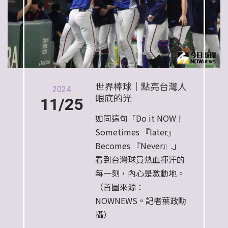
世界棒球｜點亮台灣人
2024
眼底的光
11/25
如同這句「Do it NOW !
Sometimes 『later』
Becomes 『Never』.」
看到台灣球員熱血揮汗的
每一刻，內心是激動地。
（首圖來源：
NOWNEWS。記者葉政勳
攝）